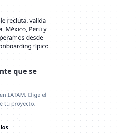
 recluta, valida
a, México, Perú y
 Operamos desde
onboarding típico
nte que se
en LATAM. Elige el
e tu proyecto.
los