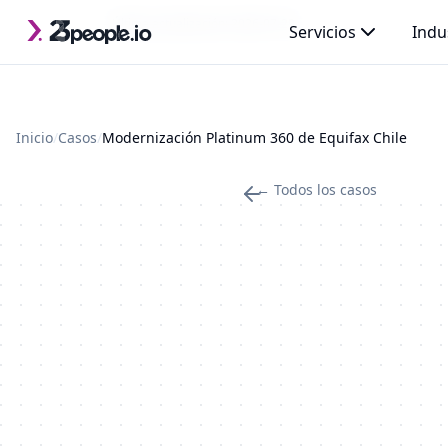
Saltar al contenido principal
Última actualización: 2026-07-29
Servicios
Indu
Inicio
/
Casos
/
Modernización Platinum 360 de Equifax Chile
← Todos los casos